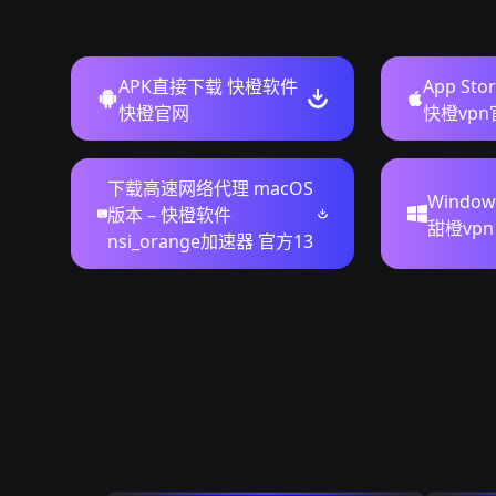
APK直接下载 快橙软件
App St
快橙官网
快橙vp
下载高速网络代理 macOS
Windo
版本 – 快橙软件
甜橙vpn
nsi_orange加速器 官方13