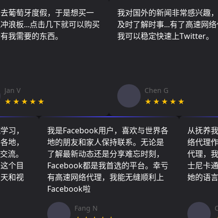
算去葡萄牙度假，于是想买一
我对国外的新闻非常感兴趣
冲浪板...点击几下就可以购买
及时了解时事...有了高速网
所有我需要的东西。
我可以稳定快速上Twitter。
Jan V
Chen G
★★★★★
★★★★★
院学习，
我是Facebook用户，喜欢与世界各
从抚养
界各地，
地的朋友和家人保持联系。无论是
络代理
们交流。
了解最新动态还是分享难忘时刻，
代理，
了这个目
Facebook都是我首选的平台。幸亏
士尼卡
聊天和视
有高速网络代理，我能无缝顺利上
她的语
Facebook啦
Fang N